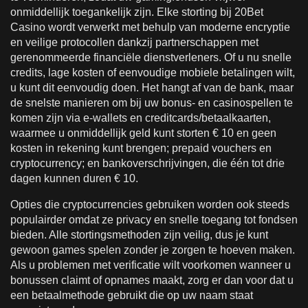
onmiddellijk toegankelijk zijn. Elke storting bij 20Bet
Casino wordt verwerkt met behulp van moderne encryptie
en veilige protocollen dankzij partnerschappen met
gerenommeerde financiële dienstverleners. Of u nu snelle
credits, lage kosten of eenvoudige mobiele betalingen wilt,
u kunt dit eenvoudig doen. Het hangt af van de bank, maar
de snelste manieren om bij uw bonus- en casinospellen te
komen zijn via e-wallets en creditcards/betaalkaarten,
waarmee u onmiddellijk geld kunt storten € 10 en geen
kosten in rekening kunt brengen; prepaid vouchers en
cryptocurrency; en bankoverschrijvingen, die één tot drie
dagen kunnen duren € 10.
Opties die cryptocurrencies gebruiken worden ook steeds
populairder omdat ze privacy en snelle toegang tot fondsen
bieden. Alle stortingsmethoden zijn veilig, dus je kunt
gewoon games spelen zonder je zorgen te hoeven maken.
Als u problemen met verificatie wilt voorkomen wanneer u
bonussen claimt of opnames maakt, zorg er dan voor dat u
een betaalmethode gebruikt die op uw naam staat