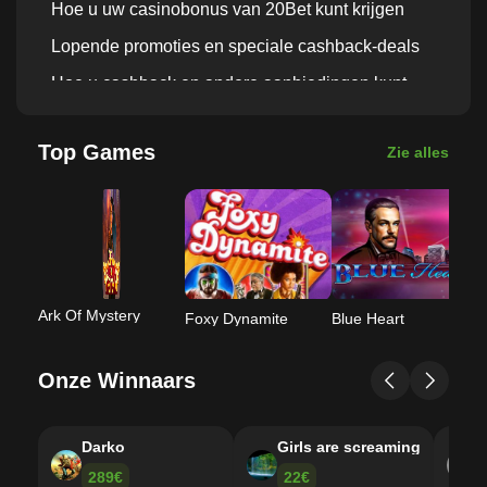
Hoe u uw casinobonus van 20Bet kunt krijgen
Lopende promoties en speciale cashback-deals
Hoe u cashback en andere aanbiedingen kunt
krijgen
Het eenvoudige registratieproces voor directe
Top Games
Zie alles
toegang bij 20Bet Casino
Hoe lid te worden van 20Bet Casino
Wijze van storting voor snelle en veilige
betalingen
Uw winst behalen uit 20Bet Casino
Birds On A Wire
Foxy Dynamite
Blue Heart
Verschillende manieren om geld op te nemen en
hoe lang ze nodig hebben om te verwerken
Onze Winnaars
Een blik op de 20Bet Casino Bonussen
Darko
Girls are screaming
W
289€
22€