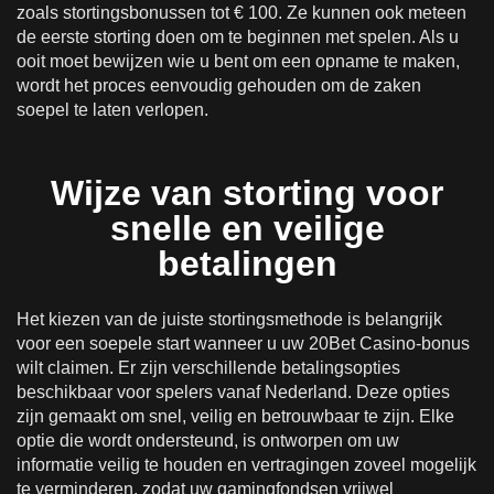
zoals stortingsbonussen tot € 100. Ze kunnen ook meteen
de eerste storting doen om te beginnen met spelen. Als u
ooit moet bewijzen wie u bent om een opname te maken,
wordt het proces eenvoudig gehouden om de zaken
soepel te laten verlopen.
Wijze van storting voor
snelle en veilige
betalingen
Het kiezen van de juiste stortingsmethode is belangrijk
voor een soepele start wanneer u uw 20Bet Casino-bonus
wilt claimen. Er zijn verschillende betalingsopties
beschikbaar voor spelers vanaf Nederland. Deze opties
zijn gemaakt om snel, veilig en betrouwbaar te zijn. Elke
optie die wordt ondersteund, is ontworpen om uw
informatie veilig te houden en vertragingen zoveel mogelijk
te verminderen, zodat uw gamingfondsen vrijwel