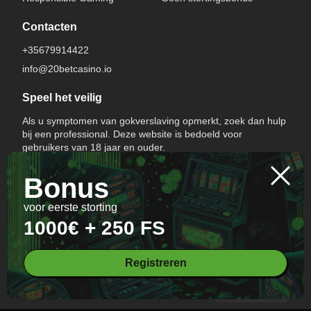
Contacten
+35679914422
info@20betcasino.io
Speel het veilig
Als u symptomen van gokverslaving opmerkt, zoek dan hulp
bij een professional. Deze website is bedoeld voor
gebruikers van 18 jaar en ouder.
Bonus
voor eerste storting
1000€ + 250 FS
Switch Language
Registreren
All Rights Reserved.