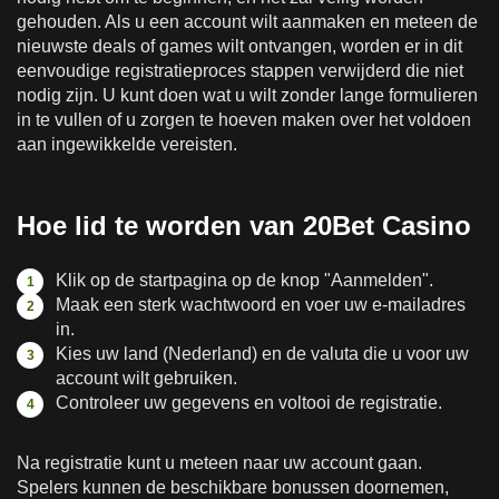
gehouden. Als u een account wilt aanmaken en meteen de
nieuwste deals of games wilt ontvangen, worden er in dit
eenvoudige registratieproces stappen verwijderd die niet
nodig zijn. U kunt doen wat u wilt zonder lange formulieren
in te vullen of u zorgen te hoeven maken over het voldoen
aan ingewikkelde vereisten.
Hoe lid te worden van 20Bet Casino
Klik op de startpagina op de knop "Aanmelden".
Maak een sterk wachtwoord en voer uw e-mailadres
in.
Kies uw land (Nederland) en de valuta die u voor uw
account wilt gebruiken.
Controleer uw gegevens en voltooi de registratie.
Na registratie kunt u meteen naar uw account gaan.
Spelers kunnen de beschikbare bonussen doornemen,