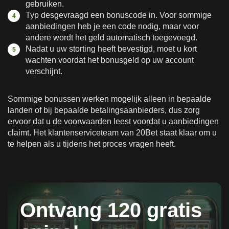
gebruiken.
Typ desgevraagd een bonuscode in. Voor sommige
aanbiedingen heb je een code nodig, maar voor
andere wordt het geld automatisch toegevoegd.
Nadat u uw storting heeft bevestigd, moet u kort
wachten voordat het bonusgeld op uw account
verschijnt.
Sommige bonussen werken mogelijk alleen in bepaalde
landen of bij bepaalde betalingsaanbieders, dus zorg
ervoor dat u de voorwaarden leest voordat u aanbiedingen
claimt. Het klantenserviceteam van 20Bet staat klaar om u
te helpen als u tijdens het proces vragen heeft.
Ontvang 120 gratis