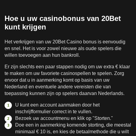
Hoe u uw casinobonus van 20Bet
kunt krijgen
Het verkrijgen van uw 20Bet Casino bonus is eenvoudig
en snel. Het is voor zowel nieuwe als oude spelers die
willen toevoegen aan hun bankroll.
Er zijn slechts een paar stappen nodig om uw extra € klaar
te maken om uw favoriete casinospellen te spelen. Zorg
ervoor dat u in aanmerking komt op basis van uw
Nederland en eventuele andere vereisten die van
toepassing kunnen zijn op spelers daarvan Nederlands.
U kunt een account aanmaken door het
inschrijfformulier correct in te vullen.
Bezoek uw accountmenu en klik op "Storten."
Doe een in aanmerking komende storting, die meestal
minimaal € 10 is, en kies de betaalmethode die u wilt