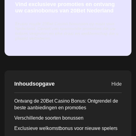
Vind exclusieve promoties en ontvang
uw casinobonus van 20Bet Nederland
Ervaar royale 20Bet Casino bonussen op maat voor
Nederland. Geniet van spannende promoties die uw
balans vergroten en elke draai en weddenschap die u
plaatst verbeteren.
Inhoudsopgave
Hide
Ontvang de 20Bet Casino Bonus: Ontgrendel de
beste aanbiedingen en promoties
Verschillende soorten bonussen
Exclusieve welkomstbonus voor nieuwe spelers