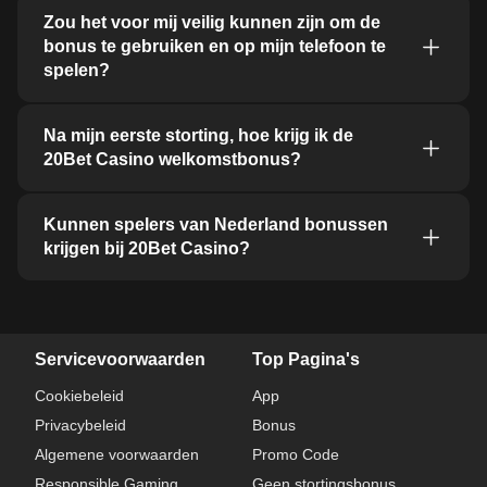
Zou het voor mij veilig kunnen zijn om de
bonus te gebruiken en op mijn telefoon te
spelen?
Na mijn eerste storting, hoe krijg ik de
20Bet Casino welkomstbonus?
Kunnen spelers van Nederland bonussen
krijgen bij 20Bet Casino?
Servicevoorwaarden
Top Pagina's
Cookiebeleid
App
Privacybeleid
Bonus
Algemene voorwaarden
Promo Code
Responsible Gaming
Geen stortingsbonus