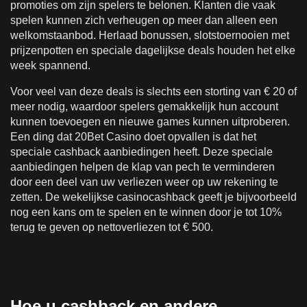
promoties om zijn spelers te belonen. Klanten die vaak
spelen kunnen zich verheugen op meer dan alleen een
welkomstaanbod. Herlaad bonussen, slotstoernooien met
prijzenpotten en speciale dagelijkse deals houden het elke
week spannend.
Voor veel van deze deals is slechts een storting van € 20 of
meer nodig, waardoor spelers gemakkelijk hun account
kunnen toevoegen en nieuwe games kunnen uitproberen.
Een ding dat 20Bet Casino doet opvallen is dat het
speciale cashback aanbiedingen heeft. Deze speciale
aanbiedingen helpen de klap van pech te verminderen
door een deel van uw verliezen weer op uw rekening te
zetten. De wekelijkse casinocashback geeft je bijvoorbeeld
nog een kans om te spelen en te winnen door je tot 10%
terug te geven op nettoverliezen tot € 500.
Hoe u cashback en andere