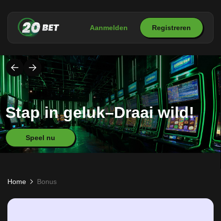
Aanmelden
Registreren
Stap in geluk–Draai wild!
Speel nu
Home
Bonus