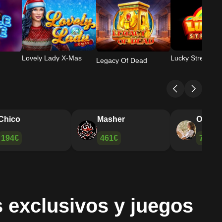
Lovely Lady X-Mas
Lucky Streaks
Legacy Of Dead
Digital Goddess
Chico
Mashe
450€
194€
461€
 exclusivos y juegos