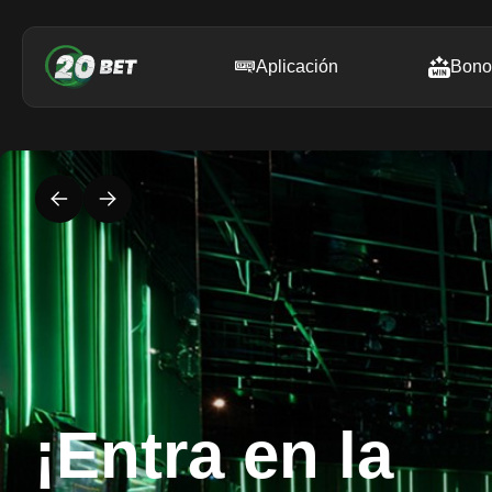
Aplicación
Bon
¡Entra en la