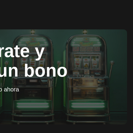
rate y
 un bono
o ahora