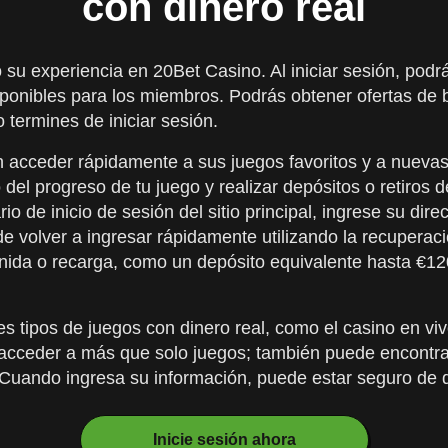
con dinero real
o su experiencia en 20Bet Casino. Al iniciar sesión, po
sponibles para los miembros. Podrás obtener ofertas de b
 termines de iniciar sesión.
án acceder rápidamente a sus juegos favoritos y a nueva
 del progreso de tu juego y realizar depósitos o retiros 
io de inicio de sesión del sitio principal, ingrese su dir
 volver a ingresar rápidamente utilizando la recuperac
enida o recarga, como un depósito equivalente hasta €12
es tipos de juegos con dinero real, como el casino en viv
acceder a más que solo juegos; también puede encontrar 
Cuando ingresa su información, puede estar seguro de 
Inicie sesión ahora