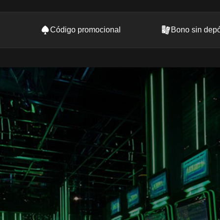
o
Código promocional
Bono sin depó