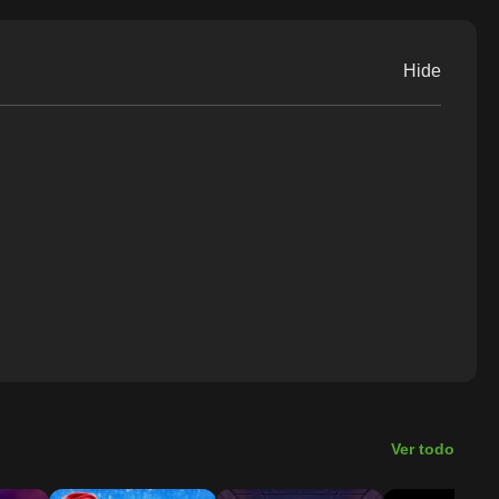
Hide
Ver todo