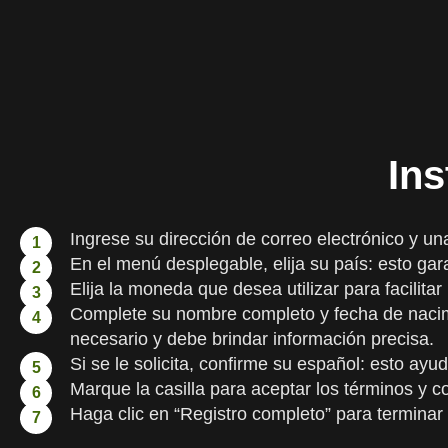
Ins
Ingrese su dirección de correo electrónico y u
En el menú desplegable, elija su país: esto ga
Elija la moneda que desea utilizar para facilitar 
Complete su nombre completo y fecha de nacim
necesario y debe brindar información precisa.
Si se le solicita, confirme su español: esto a
Marque la casilla para aceptar los términos y 
Haga clic en “Registro completo” para terminar d