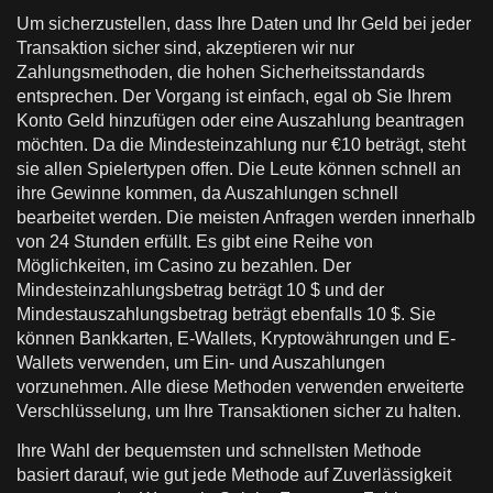
Um sicherzustellen, dass Ihre Daten und Ihr Geld bei jeder
Transaktion sicher sind, akzeptieren wir nur
Zahlungsmethoden, die hohen Sicherheitsstandards
entsprechen. Der Vorgang ist einfach, egal ob Sie Ihrem
Konto Geld hinzufügen oder eine Auszahlung beantragen
möchten. Da die Mindesteinzahlung nur €10 beträgt, steht
sie allen Spielertypen offen. Die Leute können schnell an
ihre Gewinne kommen, da Auszahlungen schnell
bearbeitet werden. Die meisten Anfragen werden innerhalb
von 24 Stunden erfüllt. Es gibt eine Reihe von
Möglichkeiten, im Casino zu bezahlen. Der
Mindesteinzahlungsbetrag beträgt 10 $ und der
Mindestauszahlungsbetrag beträgt ebenfalls 10 $. Sie
können Bankkarten, E-Wallets, Kryptowährungen und E-
Wallets verwenden, um Ein- und Auszahlungen
vorzunehmen. Alle diese Methoden verwenden erweiterte
Verschlüsselung, um Ihre Transaktionen sicher zu halten.
Ihre Wahl der bequemsten und schnellsten Methode
basiert darauf, wie gut jede Methode auf Zuverlässigkeit