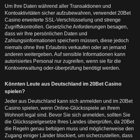
Um Ihre Daten während aller Transaktionen und
Kontoaktivitäten sicher aufzubewahren, verwendet 20Bet
Casino erweiterte SSL-Verschlüsselung und strenge
Zugriffskontrollen. Gesetzliche Anforderungen besagen,
dass wir Ihre persönlichen Daten und
Zahlungsinformationen speichern müssen, diese jedoch
niemals ohne Ihre Erlaubnis verkaufen oder an jemand
anderen weitergeben. Auf sensible Informationen kann
autorisiertes Personal nur zugreifen, wenn sie für die
Kontoverwaltung oder-überprüfung benötigt werden.
Könnten Leute aus Deutschland im 20Bet Casino
spielen?
Jeder aus Deutschland kann sich anmelden und im 20Bet
Casino spielen, wenn Online-Glücksspiele an Ihrem
Wohnort legal sind. Bevor Sie sich anmelden, sollten Sie
die Glücksspielgesetze Ihres Landes überprüfen, da 20Bet
die Regeln genau befolgen muss und möglicherweise den
Zugang einiger Länder blockiert, um sicherzustellen, dass