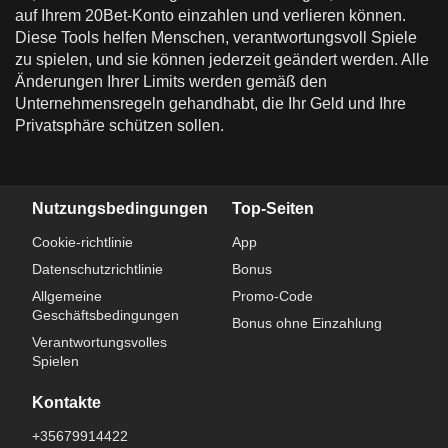
auf Ihrem 20Bet-Konto einzahlen und verlieren können.
Diese Tools helfen Menschen, verantwortungsvoll Spiele
zu spielen, und sie können jederzeit geändert werden. Alle
Änderungen Ihrer Limits werden gemäß den
Unternehmensregeln gehandhabt, die Ihr Geld und Ihre
Privatsphäre schützen sollen.
Nutzungsbedingungen
Top-Seiten
Cookie-richtlinie
App
Datenschutzrichtlinie
Bonus
Allgemeine
Promo-Code
Geschäftsbedingungen
Bonus ohne Einzahlung
Verantwortungsvolles
Spielen
Kontakte
+35679914422