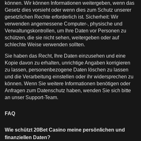
können. Wir können Informationen weitergeben, wenn das
Gesetz dies vorsieht oder wenn dies zum Schutz unserer
gesetzlichen Rechte erforderlich ist. Sicherheit: Wir
verwenden angemessene Computer-, physische und
Verwaltungskontrollen, um Ihre Daten vor Personen zu
schützen, die sie nicht sehen, weitergeben oder auf
schlechte Weise verwenden sollten.
Sie haben das Recht, Ihre Daten einzusehen und eine
Kopie davon zu erhalten, unrichtige Angaben korrigieren
zu lassen, personenbezogene Daten löschen zu lassen
und die Verarbeitung einstellen oder ihr widersprechen zu
können. Wenn Sie weitere Informationen benötigen oder
Anfragen zum Datenschutz haben, wenden Sie sich bitte
an unser Support-Team.
FAQ
Wie schützt 20Bet Casino meine persönlichen und
finanziellen Daten?