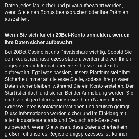
Daten jedes Mal sicher und privat aufbewahrt werden,
wenn Sie einen Bonus beanspruchen oder Ihre Prämien
auszahlen.
Wenn Sie sich für ein 20Bet-Konto anmelden, werden
Ihre Daten sicher aufbewahrt
Bei 20Bet Casino ist uns Privatsphäre wichtig. Sobald Sie
den Registrierungsprozess starten, werden alle von Ihnen
angegebenen Informationen verschlüsselt und sicher
aufbewahrt. Egal was passiert, unsere Plattform stellt Ihre
Sicherheit immer an die erste Stelle, sodass Ihre privaten
Daten sicher bleiben, während Sie ein Konto erstellen. Der
Start ist einfach und sicher. Bei der Anmeldung werden Sie
nach wichtigen Informationen wie Ihrem Namen, Ihrer
Adresse, Ihren Kontaktinformationen und deutsch gefragt.
Diese Informationen werden sicher und im Einklang mit
allen Industriestandards und Deutschland-Gesetzen
aufbewahrt. Wenn Sie wissen, dass Datensicherheit ein
großer Teil unseres Registrierungsprozesses ist, können