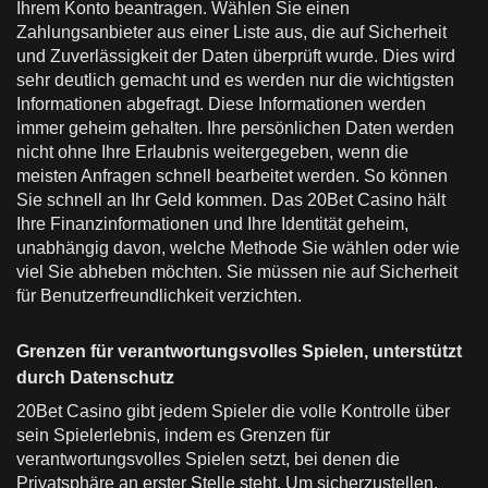
Ihrem Konto beantragen. Wählen Sie einen
Zahlungsanbieter aus einer Liste aus, die auf Sicherheit
und Zuverlässigkeit der Daten überprüft wurde. Dies wird
sehr deutlich gemacht und es werden nur die wichtigsten
Informationen abgefragt. Diese Informationen werden
immer geheim gehalten. Ihre persönlichen Daten werden
nicht ohne Ihre Erlaubnis weitergegeben, wenn die
meisten Anfragen schnell bearbeitet werden. So können
Sie schnell an Ihr Geld kommen. Das 20Bet Casino hält
Ihre Finanzinformationen und Ihre Identität geheim,
unabhängig davon, welche Methode Sie wählen oder wie
viel Sie abheben möchten. Sie müssen nie auf Sicherheit
für Benutzerfreundlichkeit verzichten.
Grenzen für verantwortungsvolles Spielen, unterstützt
durch Datenschutz
20Bet Casino gibt jedem Spieler die volle Kontrolle über
sein Spielerlebnis, indem es Grenzen für
verantwortungsvolles Spielen setzt, bei denen die
Privatsphäre an erster Stelle steht. Um sicherzustellen,