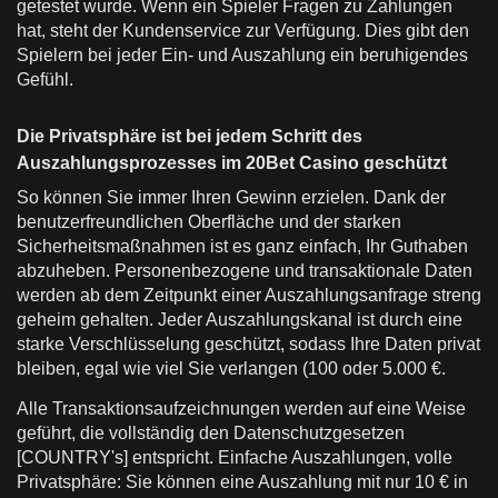
getestet wurde. Wenn ein Spieler Fragen zu Zahlungen
hat, steht der Kundenservice zur Verfügung. Dies gibt den
Spielern bei jeder Ein- und Auszahlung ein beruhigendes
Gefühl.
Die Privatsphäre ist bei jedem Schritt des
Auszahlungsprozesses im 20Bet Casino geschützt
So können Sie immer Ihren Gewinn erzielen. Dank der
benutzerfreundlichen Oberfläche und der starken
Sicherheitsmaßnahmen ist es ganz einfach, Ihr Guthaben
abzuheben. Personenbezogene und transaktionale Daten
werden ab dem Zeitpunkt einer Auszahlungsanfrage streng
geheim gehalten. Jeder Auszahlungskanal ist durch eine
starke Verschlüsselung geschützt, sodass Ihre Daten privat
bleiben, egal wie viel Sie verlangen (100 oder 5.000 €.
Alle Transaktionsaufzeichnungen werden auf eine Weise
geführt, die vollständig den Datenschutzgesetzen
[COUNTRY's] entspricht. Einfache Auszahlungen, volle
Privatsphäre: Sie können eine Auszahlung mit nur 10 € in