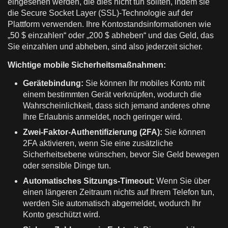
eingesehen werden, die dies nicht tun sollten, indem sie
die Secure Socket Layer (SSL)-Technologie auf der
Plattform verwenden. Ihre Kontostandsinformationen wie
„50 $ einzahlen“ oder „200 $ abheben“ und das Geld, das
Sie einzahlen und abheben, sind also jederzeit sicher.
Wichtige mobile Sicherheitsmaßnahmen:
Gerätebindung:
Sie können Ihr mobiles Konto mit
einem bestimmten Gerät verknüpfen, wodurch die
Wahrscheinlichkeit, dass sich jemand anderes ohne
Ihre Erlaubnis anmeldet, noch geringer wird.
Zwei-Faktor-Authentifizierung (2FA):
Sie können
2FA aktivieren, wenn Sie eine zusätzliche
Sicherheitsebene wünschen, bevor Sie Geld bewegen
oder sensible Dinge tun.
Automatisches Sitzungs-Timeout:
Wenn Sie über
einen längeren Zeitraum nichts auf Ihrem Telefon tun,
werden Sie automatisch abgemeldet, wodurch Ihr
Konto geschützt wird.