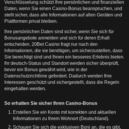
Verschlüsselung schützt Ihre persönlichen und finanziellen
Daten, wenn Sie einen Casino-Bonus beanspruchen, und
stellt sicher, dass alle Informationen auf allen Geräten und
Plattformen privat bleiben.
Ihre persönlichen Daten sind sicher, wenn Sie sich für
Bonusangebote anmelden und sich für deren Erhalt
entscheiden. 20Bet Casino fragt nur nach den
Informationen, die sie benötigen, um sicherzustellen, dass
Sie berechtigt sind und Ihnen ein besseres Erlebnis bieten.
Ihr deutsch-Status und Standort werden sicher überprüft,
bevor ein Bonus gewährt wird, wie in der
Datenschutzrichtlinie gefordert. Dadurch werden Ihre
Interessen geschützt und sichergestellt, dass die Regeln
eingehalten werden.
So erhalten Sie sicher Ihren Casino-Bonus
Erstellen Sie ein Konto mit korrekten und aktuellen
Informationen zu Ihrem Wohnort (Deutschland).
Schauen Sie sich die exklusiven Boni an, die es gibt,