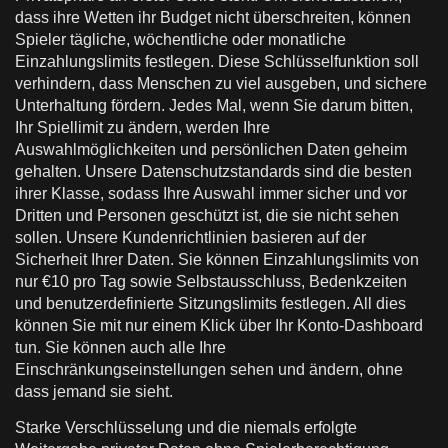
dass ihre Wetten ihr Budget nicht überschreiten, können
Spieler tägliche, wöchentliche oder monatliche
Einzahlungslimits festlegen. Diese Schlüsselfunktion soll
verhindern, dass Menschen zu viel ausgeben, und sichere
Unterhaltung fördern. Jedes Mal, wenn Sie darum bitten,
Ihr Spiellimit zu ändern, werden Ihre
Auswahlmöglichkeiten und persönlichen Daten geheim
gehalten. Unsere Datenschutzstandards sind die besten
ihrer Klasse, sodass Ihre Auswahl immer sicher und vor
Dritten und Personen geschützt ist, die sie nicht sehen
sollen. Unsere Kundenrichtlinien basieren auf der
Sicherheit Ihrer Daten. Sie können Einzahlungslimits von
nur €10 pro Tag sowie Selbstausschluss, Bedenkzeiten
und benutzerdefinierte Sitzungslimits festlegen. All dies
können Sie mit nur einem Klick über Ihr Konto-Dashboard
tun. Sie können auch alle Ihre
Einschränkungseinstellungen sehen und ändern, ohne
dass jemand sie sieht.
Starke Verschlüsselung und die niemals erfolgte